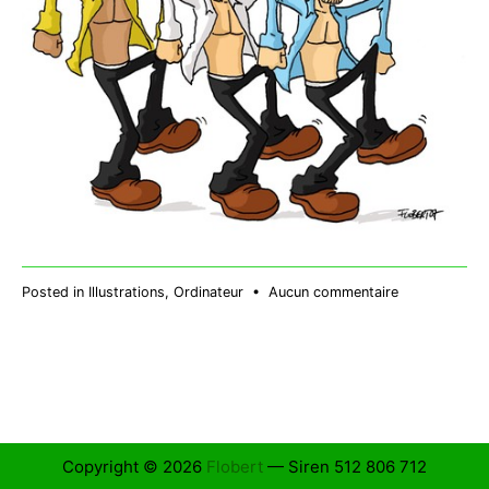
sur
Posted in
Illustrations
,
Ordinateur
•
Aucun commentaire
2
Be
3
Copyright © 2026
Flobert
— Siren 512 806 712