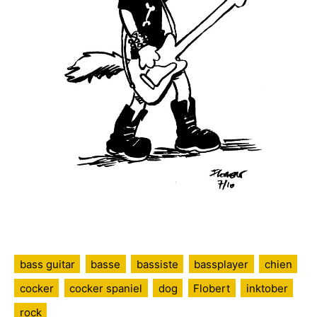
bass guitar
basse
bassiste
bassplayer
chien
cocker
cocker spaniel
dog
Flobert
inktober
rock