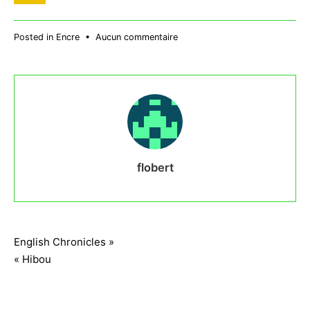
sur
Posted in
Encre
•
Aucun commentaire
Bassiste
flobert
Navigation
English Chronicles »
« Hibou
de
l’article