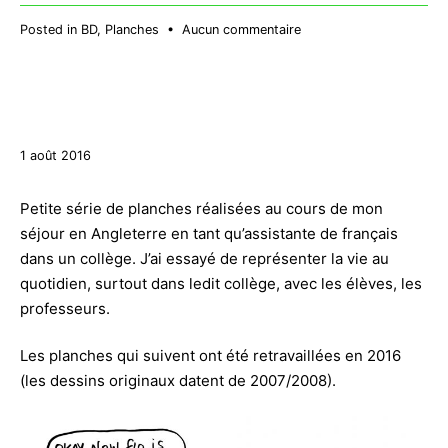
sur
Posted in
BD
,
Planches
•
Aucun commentaire
24
Heures
de
la
BD
27
2017
1 août 2016
décembre
2017
Petite série de planches réalisées au cours de mon
séjour en Angleterre en tant qu’assistante de français
dans un collège. J’ai essayé de représenter la vie au
quotidien, surtout dans ledit collège, avec les élèves, les
professeurs.
Les planches qui suivent ont été retravaillées en 2016
(les dessins originaux datent de 2007/2008).