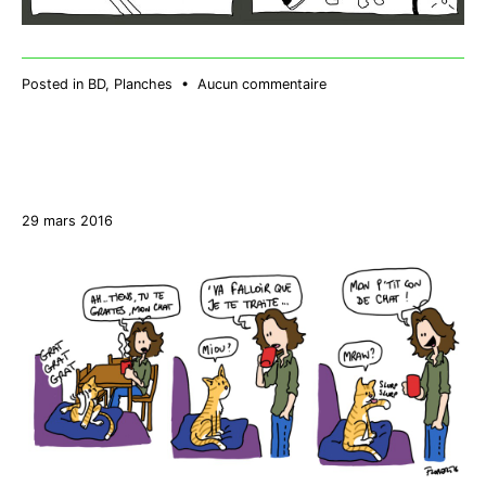
sur
Posted in
BD
,
Planches
•
Aucun commentaire
Chienne
de
vie
/
A
27
dog’s
29 mars 2016
décembre
life
2017