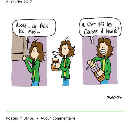
27
21 février 2017
décembre
2017
sur
Posted in
Strips
•
Aucun commentaire
Pain