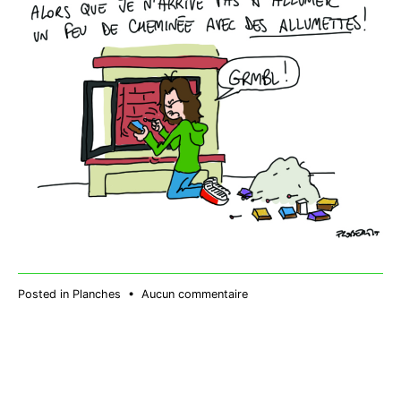
sur
Posted in
Planches
•
Aucun commentaire
Allumer
le
feu