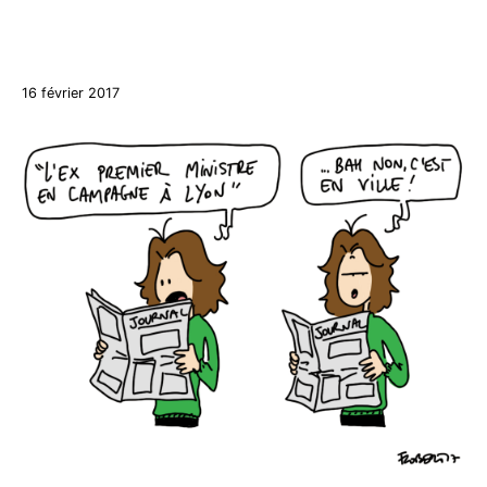
de
mie
27
16 février 2017
décembre
2017