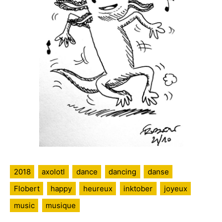
2018
axolotl
dance
dancing
danse
Flobert
happy
heureux
inktober
joyeux
music
musique