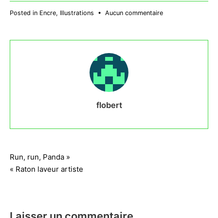
sur
Posted in
Encre
,
Illustrations
•
Aucun commentaire
Dancing
Axolotl
flobert
Navigation
Run, run, Panda »
« Raton laveur artiste
de
l’article
Laisser un commentaire