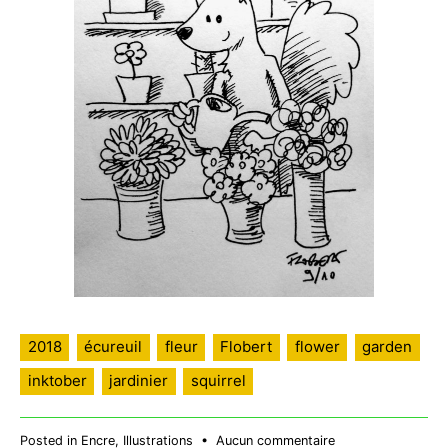
2018
écureuil
fleur
Flobert
flower
garden
inktober
jardinier
squirrel
sur
Posted in
Encre
,
Illustrations
•
Aucun commentaire