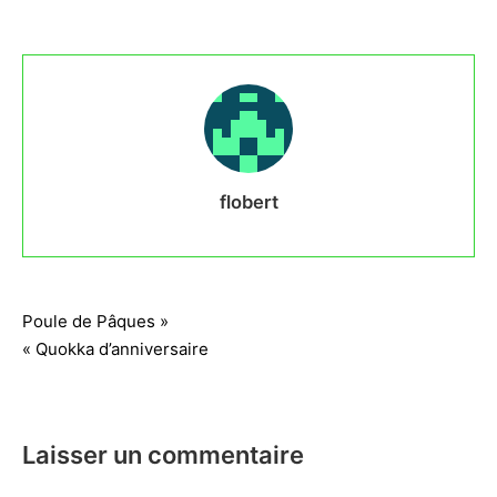
Écureuil
jardinier
flobert
Navigation
Poule de Pâques »
« Quokka d’anniversaire
de
l’article
Laisser un commentaire