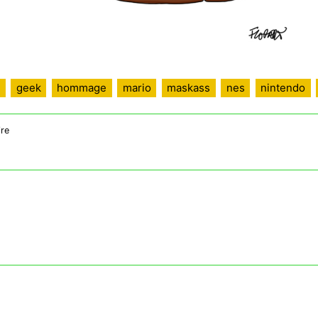
geek
hommage
mario
maskass
nes
nintendo
sur
re
Maskass