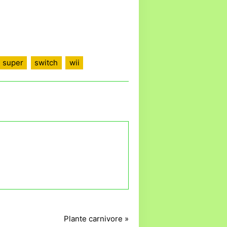
super
switch
wii
Plante carnivore »